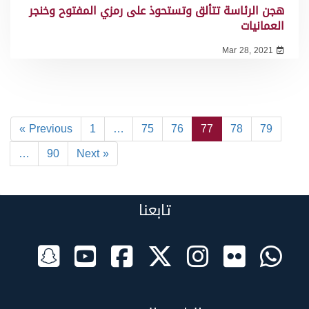
هجن الرئاسة تتألق وتستحوذ على رمزي المفتوح وخنجر
العمانيات
Mar 28, 2021
« Previous
1
…
75
76
77
78
79
…
90
Next »
تابعنا