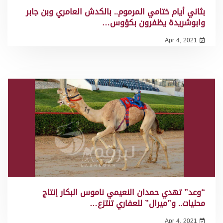
بثاني أيام ختامي المرموم.. بالكدش العامري وبن جابر
وابوشريدة يظفرون بكؤوس…
Apr 4, 2021
“وعد” تهدي حمدان النعيمي ناموس البكار إنتاج
محليات.. و”ميرال” للعفاري تنتزع…
Apr 4, 2021