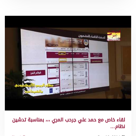
لقاء خاص مع حمد علي جرحب المري ،،، بمناسبة تدشين
نظام…