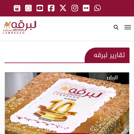
To
تقارير لبرقه