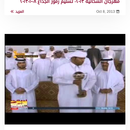
مهرجان الشحانية ٢٠١٣- تسليم رموز الجذاع ٨-١٠-٢٠١٣
Oct 8, 2013
المزيد